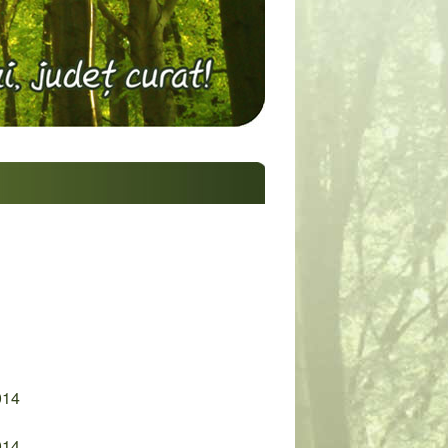
014
014