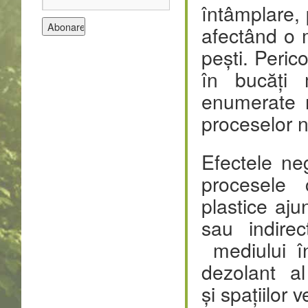
întâmplare, 
afectând o m
pești. Peric
în bucăți 
enumerate 
proceselor n
Efectele ne
procesele 
plastice aju
sau indire
mediului î
dezolant al 
și spațiilor 