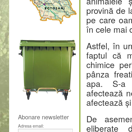
animalele 
provină de l
pe care oam
în cele mai d
Astfel, în u
faptul că m
chimice per
pânza freat
apa. S-a 
afectează n
afectează și 
Abonare newsletter
De asemen
eliberate 
Adresa email: