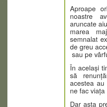
Aproape or
noastre a
aruncate ai
marea majo
semnalat exi
de greu acce
sau pe vârfu
În același 
să renunță
acestea au 
ne fac viața
Dar asta pr