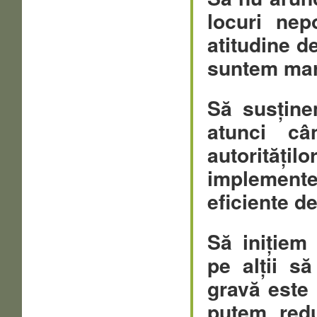
locuri nep
atitudine d
suntem mart
Să susținem
atunci c
autorități
implementea
eficiente de
Să inițiem 
pe alții s
gravă este 
putem redu