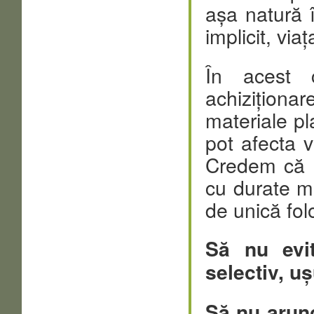
așa natură 
implicit, via
În acest 
achizițion
materiale p
pot afecta 
Credem că 
cu durate ma
de unică folo
Să nu evi
selectiv, u
Să nu arun