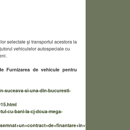
r selectate şi transportul acestora la
 ajutorul vehiculelor autospeciale cu
eni.
 de Furnizarea de vehicule pentru
in-suceava-si-una-din-bucuresti-
915.html
etul-cu-bani-la-cj-doua-mega-
c+a+semnat+un+contract+de+finantare+in+valoare+de+143+de