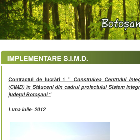
IMPLEMENTARE S.I.M.D.
Contractul de lucrări 1 ”
Construirea Centrului Int
(CIMD) în Stăuceni din cadrul proiectului Sistem integ
județul Botoșani “
Luna iulie- 2012