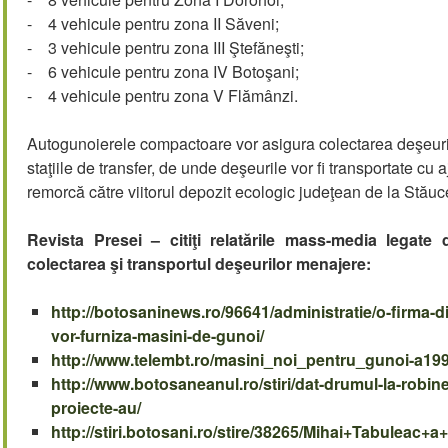
- 4 vehicule pentru zona II Săveni;
- 3 vehicule pentru zona III Ştefăneşti;
- 6 vehicule pentru zona IV Botoşani;
- 4 vehicule pentru zona V Flămânzi.
Autogunoierele compactoare vor asigura colectarea deşeurilo
staţiile de transfer, de unde deşeurile vor fi transportate cu
remorcă către viitorul depozit ecologic judeţean de la Stăuc
Revista Presei – citiţi relatările mass-media legate
colectarea şi transportul deşeurilor menajere:
http://botosaninews.ro/96641/administratie/o-firma-d
vor-furniza-masini-de-gunoi/
http://www.telembt.ro/masini_noi_pentru_gunoi-a19
http://www.botosaneanul.ro/stiri/dat-drumul-la-robin
proiecte-au/
http://stiri.botosani.ro/stire/38265/Mihai+Tabulea