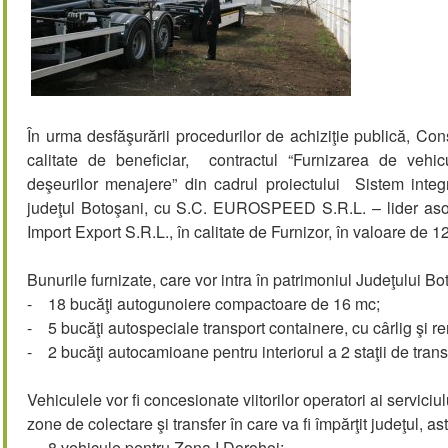
În urma desfăşurării procedurilor de achiziţie publică, Co
calitate de beneficiar, contractul “Furnizarea de vehic
deşeurilor menajere” din cadrul proiectului Sistem inte
judeţul Botoşani, cu S.C. EUROSPEED S.R.L. – lider as
Import Export S.R.L., în calitate de Furnizor, în valoare de 1
Bunurile furnizate, care vor intra în patrimoniul Judeţului Bo
- 18 bucăţi autogunoiere compactoare de 16 mc;
- 5 bucăţi autospeciale transport containere, cu cârlig şi r
- 2 bucăţi autocamioane pentru interiorul a 2 staţii de trans
Vehiculele vor fi concesionate viitorilor operatori ai serviciu
zone de colectare şi transfer în care va fi împărţit judeţul, ast
- 8 vehicule pentru Zona I Dorohoi;