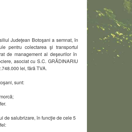
nsiliul Judeţean Botoşani a semnat, în
ule pentru colectarea şi transportul
grat de management al deşeurilor în
ociere, asociat cu S.C. GRĂDINARIU
2.748.000 lei, fără TVA.
toşani, sunt:
emorcă;
fer.
lui de salubrizare, în funcţie de cele 5
fel: