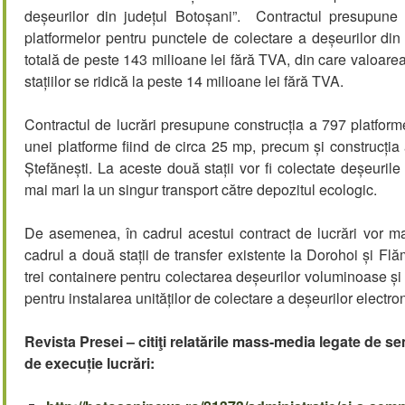
deșeurilor din județul Botoșani”. Contractul presupune co
platformelor pentru punctele de colectare a deșeurilor din
totală de peste 143 milioane lei fără TVA, din care valoarea 
stațiilor se ridică la peste 14 milioane lei fără TVA.
Contractul de lucrări presupune construcția a 797 platform
unei platforme fiind de circa 25 mp, precum și construcția a
Ștefănești. La aceste două stații vor fi colectate deșeurile 
mai mari la un singur transport către depozitul ecologic.
De asemenea, în cadrul acestui contract de lucrări vor mai
cadrul a două stații de transfer existente la Dorohoi și Flă
trei containere pentru colectarea deșeurilor voluminoase și 
pentru instalarea unităților de colectare a deșeurilor electron
Revista Presei – citiţi relatările mass-media legate de s
e
de execuție lucrări: